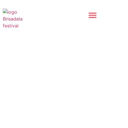
¡Queremos que disfrutes BRISADELA al máximo! Así que
hemos organizado transporte oficial desde 30 localidad para
que llegar hasta el festival no sea un problema.